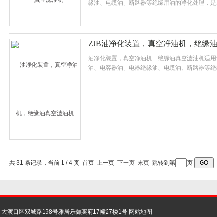
缘油、电缆油、断路器等绝缘用油的净化处理，是
化、铁路等工矿企业净化处理不合格电气绝缘油的
真空干燥电气设备潮气。
ZJB油净化装置，真空净油机，绝缘
油净化装置，真空净油机，绝缘油真空滤油机适用
油、电容器油、电器绝缘油、电缆油、断路器等绝
电力公司、冶金、石化、铁路等工矿企业净化处理
设备进行真空注抽，真空干燥电气设备潮气。
共 31 条记录，当前 1 / 4 页 首页 上一页
下一页
末页
跳转到第
页
大渡口区双城路198号雅居乐御宾府17幢27楼1号
网站地图