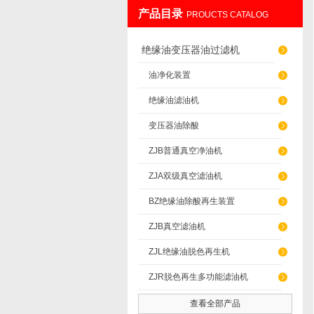
产品目录
PROUCTS CATALOG
重庆通瑞过滤设备制造有限公司
绝缘油变压器油过滤机
油净化装置
绝缘油滤油机
变压器油除酸
ZJB普通真空净油机
ZJA双级真空滤油机
BZ绝缘油除酸再生装置
ZJB真空滤油机
ZJL绝缘油脱色再生机
ZJR脱色再生多功能滤油机
查看全部产品