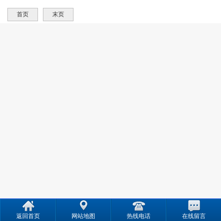
绝缘油再生滤
车式滤油机 真
油多功能再生
动检测耐压值
油机
空滤油机
滤油机脱色脱
首页
末页
水脱气
返回首页
网站地图
热线电话
在线留言