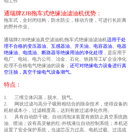
动工作
通瑞牌ZJB拖车式绝缘油滤油机优势：
拖车式，全封闭结构，防水防尘，移动方便，可进行长距离
的野外作业。
通瑞牌ZJB绝缘油真空滤油机|拖车式绝缘油滤油机
适用于处
理不合格的变压器油、互感器油、开关油、电容器油、电器
绝缘油、电缆油、断路器等绝缘用油的净化处理
，是应用于
电厂、电站、电力公司、冶金、石化、铁路等工矿企业净化
处理不合格电气绝缘油的设备，
还可对绝缘电力设备进行真
空注抽，真空干燥电气设备潮气。
特点：
1. 三维立体闪蒸，脱水、脱气。
2. 网状过滤与高分子吸附相结合的除杂技术，使得设备的
耗材成本小，过滤精度高，达到有效过滤净化作用。
3. 具有自动防干烧、自动消泡沫装置有效防止真空系统跑
油、喷油；设有高灵敏的红-外线液位自动控制系统；本机还
设置了安全保护系统，当滤芯压力过高、电机过载、过流或