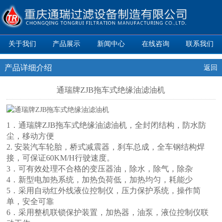
关于我们
产品展示
新闻中心
在线咨询
联系我们
产品详细介绍
返回
通瑞牌ZJB拖车式绝缘油滤油机
1．通瑞牌ZJB拖车式绝缘油滤油机，全封闭结构，防水防
尘，移动方便
2. 安装汽车轮胎，桥式减震器，刹车总成，全车钢结构焊
接，可保证60KM/H行驶速度。
3．可有效处理不合格的变压器油，除水，除气，除杂
4．新型电加热系统，加热负荷低，加热均匀，耗能少
5．采用自动红外线液位控制仪，压力保护系统，操作简
单，安全可靠
6．采用整机联锁保护装置，加热器，油泵，液位控制仪联