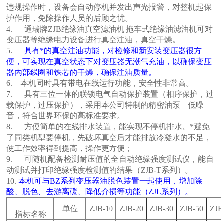
违规操作时，设备会自动停机并发出声光报警，对整机起保
护作用，免除操作人员的后顾之忧。
4. 通瑞牌ZJB绝缘油真空滤油机|拖车式绝缘油滤油机可对
变压器等绝缘电力设备进行真空注油，真空干燥。
5.
具有*的真空注油功能，对检修和新安装变压器很方
便，可实现在真空状态下对变压器无潮气充油，以确保变压
器内部线圈和铁芯的干燥，确保注油质量。
6. 本机同时具有带电在线运行功能，安全性非常高。
7. 具有三位一体的联锁电气自动保护装置（相序保护，过
载保护，过压保护），采用本公司特制的精密油泵，低噪
音，符合世界环保的高标准要求。
8. 方便简单的在线排水装置，能实现不停机排水。*避免
了同类机型要停机，先破坏真空后才能排放冷凝水的不足，
使工作效率得到提高，操作更方便；
9. 可随机配备检测耐压值的全自动绝缘强度测试仪，能自
动测试并打印绝缘强度检测值的结果（ZJB-T系列）。
10.
本机可与BZ系列变压器油脱色装置一起使用，增加除
酸、脱色、去游离碳、降低介损等功能（ZJL系列）。
单位
ZJB-10
ZJB-20
ZJB-30
ZJB-50
ZJ
指标名称