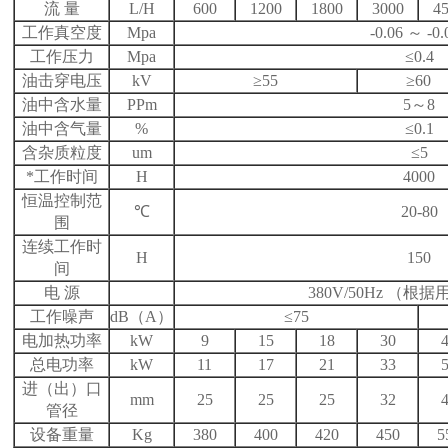
流 量
L/H
600
1200
1800
3000
4
工作真空度
Mpa
-0.06 ～ -0.
工作压力
Mpa
≤0.4
油击穿电压
kV
≥55
≥60
油中含水量
PPm
5～8
油中含气量
%
≤0.1
含杂质粒度
um
≤5
*工作时间
H
4000
恒温控制范
℃
20-80
围
连续工作时
H
150
间
电 源
380V/50Hz （
工作噪声
dB（A）
≤75
电加热功率
kW
9
15
18
30
总电功率
kW
11
17
21
33
进（出）口
mm
25
25
25
32
管径
设备重量
Kg
380
400
420
450
5