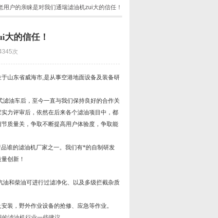
 老用户的亲睐是对我们通瑞滤油机zui大的信任！
ui大的信任！
4345次
位于山东省威海市
,
是从事空港地面设备及装备研
式滤油车后，至今一直与我们保持良好的合作关
家实力评审后，依然在后来各个滤油项目中，都
细节质量关，争取不断提高用户体验度，争取能
产品谁的滤油机厂家之一。我们有*的自制研发
质量创新！
汽油和柴油可进行过滤净化、以及多级拦截杂质
及安装，野外作业设备的抢修、应急等作业。
惕的滤油机行业一些建议