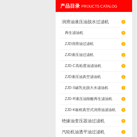
产品目录
PROUCTS CATALOG
重庆通瑞过滤设备制造有限公司
润滑油液压油脱水过滤机
再生滤油机
ZJD润滑油过滤机
ZJD液压油过滤机
ZJD-C高粘度油滤油机
ZJD液压油真空滤油机
ZJD-S破乳化脱大水滤油机
ZJD-R液压油除酸再生滤油机
ZJD-K板框真空式润滑油滤油机
绝缘油变压器油过滤机
汽轮机油透平油过滤机