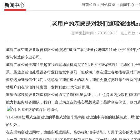
新闻中心
当前位置：
网站首页
>
新闻中心
>
老用户的亲睐是对我们通瑞滤油机z
更新更新时间：2016-09-13 点击次数：
威海广泰空港设备股份有限公司
(
简称“威海广泰”
,
证券代码
002111)
创办于
1991
年
,
发与制造的专业公司。
威海广泰
公司于
2011
年起在我通瑞滤油机购买了
YL-B-80F
防爆式煤油过滤的手推
系。虽然当前油处理设备行业日益竞争激烈，但威海广泰在通过各项指标及对厂
依然选择继续信任我们，这也给了我们极大的动力，我们会坚持把好每台设备的
替用户们在节油降耗发面，发挥利益zui大化的作用。
重庆通瑞过滤设备制造有限公司通过了ISO质量认证，并且也是
国内
少数拥有CE
能力和服务服务团队，我们一直以为企业的核心思想就是：品牌创造价值，致力
YL-B-80F
防爆式煤油过滤的手推式滤油车能精细过滤油中有害的机械杂质，煤油
的功效。
在实现精密过滤同时，也能实现远距离、高扬程加油等功能，可用于设备的大修
上一篇 :
重庆通瑞恭祝新老用户2016年中秋节日快乐
下一篇 :
给时刻应保持警