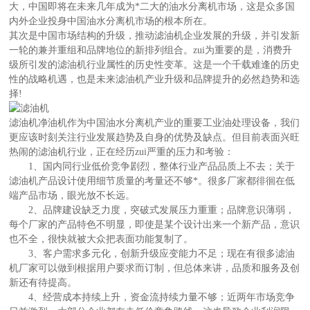
大，中国即将在未来几年成为*二大的油水分离机市场，这是众多国
内外企业投身中国油水分离机市场的根本所在。
其次是中国市场结构的升级，推动滤油机企业发展的升级，并引发新
一轮的兼并重组和品牌地位的新排列组合。zui为重要的是，消费升
级所引发的滤油机行业属性的历史性变革。这是一个千载难逢的历史
性的战略机遇，也是未来滤油机产业升级和品牌提升的必然趋势和选
择!
滤油机净油机作为中国油水分离机产业的重要工业油处理设备，我们
更应该时刻关注行业发展趋势及自身的优势及缺点。但目前表面兴旺
热闹的滤油机行业，正在经历zui严重的压力和考验：
1、国内同行业低价竞争剧烈，整体行业产品品质上不去；关于
滤油机产品设计使用细节质量的考量还不够*。很多厂家都徘徊在低
端产品市场，眼光放不长远。
2、品牌建设缺乏力度，突破式发展压力重重；品牌意识薄弱，
每个厂家的产品特色不明显，即使是某个设计出来一个新产品，意识
也不全，很快就被大众把表面功能复制了。
3、客户需求多元化，创新升级应变能力不足；现在有很多滤油
机厂家可以做到根据用户要求而订制，但总体来讲，品质和服务及创
新还有待提高。
4、经营成本持续上升，资金流持续力量不够；近两年市场竞争