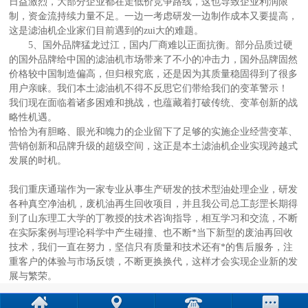
日益激烈，大部分企业都在走低价竞争路线，这也导致企业利润限
制，资金流持续力量不足。一边一考虑研发一边制作成本又要提高，
这是滤油机企业家们目前遇到的zui大的难题。
5、国外品牌猛龙过江，国内厂商难以正面抗衡。部分品质过硬
的国外品牌给中国的滤油机市场带来了不小的冲击力，国外品牌固然
价格较中国制造偏高，但归根究底，还是因为其质量稳固得到了很多
用户亲睐。我们本土滤油机不得不反思它们带给我们的变革警示！
我们现在面临着诸多困难和挑战，也蕴藏着打破传统、变革创新的战
略性机遇。
恰恰为有胆略、眼光和魄力的企业留下了足够的实施企业经营变革、
营销创新和品牌升级的超级空间，这正是本土滤油机企业实现跨越式
发展的时机。
我们重庆通瑞作为一家专业从事生产研发的技术型油处理企业，研发
各种真空净油机，废机油再生回收项目，并且我公司总工彭罡长期得
到了山东理工大学的丁教授的技术咨询指导，相互学习和交流，不断
在实际案例与理论科学中产生碰撞、也不断*当下新型的废油再回收
技术，我们一直在努力，坚信只有质量和技术还有*的售后服务，注
重客户的体验与市场反馈，不断更换换代，这样才会实现企业新的发
展与繁荣。