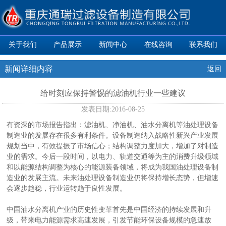
关于我们
产品展示
新闻中心
在线咨询
联系我们
新闻详细内容
返回
给时刻应保持警惕的滤油机行业一些建议
发表日期:
2016-08-25
有资深的市场报告指出：滤油机、净油机、油水分离机等油处理设备
制造业的发展存在很多有利条件。设备制造纳入战略性新兴产业发展
规划当中，有效提振了市场信心；结构调整力度加大，增加了对制造
业的需求。今后一段时间，以电力、轨道交通等为主的消费升级领域
和以能源结构调整为核心的能源装备领域，将成为我国油处理设备制
造业的发展主流。未来油处理设备制造业仍将保持增长态势，但增速
会逐步趋稳，行业运转趋于良性发展。
中国油水分离机产业的历史性变革首先是中国经济的持续发展和升
级，带来电力能源需求高速发展，引发节能环保设备规模的急速放