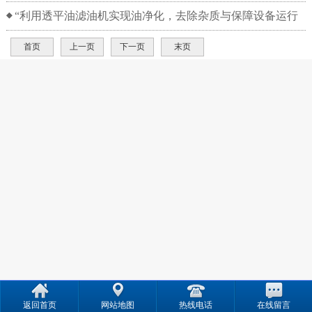
“利用透平油滤油机实现油净化，去除杂质与保障设备运行
顺畅“
首页
上一页
下一页
末页
返回首页
网站地图
热线电话
在线留言