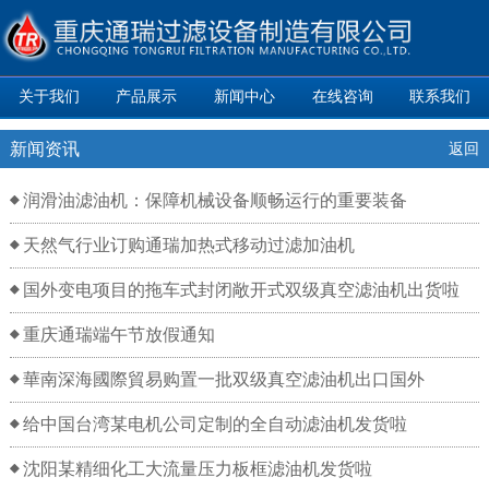
关于我们
产品展示
新闻中心
在线咨询
联系我们
新闻资讯
返回
润滑油滤油机：保障机械设备顺畅运行的重要装备
天然气行业订购通瑞加热式移动过滤加油机
国外变电项目的拖车式封闭敞开式双级真空滤油机出货啦
重庆通瑞端午节放假通知
華南深海國際貿易购置一批双级真空滤油机出口国外
给中国台湾某电机公司定制的全自动滤油机发货啦
沈阳某精细化工大流量压力板框滤油机发货啦