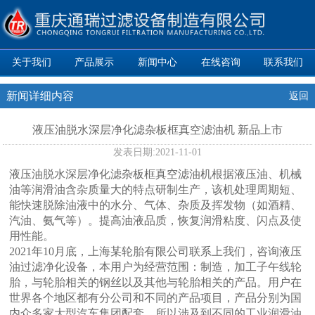
关于我们
产品展示
新闻中心
在线咨询
联系我们
新闻详细内容
返回
液压油脱水深层净化滤杂板框真空滤油机 新品上市
发表日期:
2021-11-01
液压油脱水深层净化滤杂板框真空滤油机根据液压油、机械
油等润滑油含杂质量大的特点研制生产，该机处理周期短、
能快速脱除油液中的水分、气体、杂质及挥发物（如酒精、
汽油、氨气等）。提高油液品质，恢复润滑粘度、闪点及使
用性能。
2021年10月底，上海某轮胎有限公司联系上我们，咨询液压
油过滤净化设备，本用户为经营范围：制造，加工子午线轮
胎，与轮胎相关的钢丝以及其他与轮胎相关的产品。用户在
世界各个地区都有分公司和不同的产品项目，产品分别为国
内众多家大型汽车集团配套。所以涉及到不同的工业润滑油