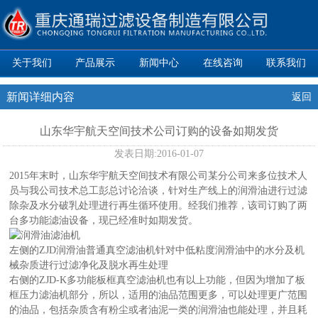
关于我们
产品展示
新闻中心
在线咨询
联系我们
新闻详细内容
返回
山东华宇航天空间技术公司订购的设备如期发货
发表日期:
2016-01-07
2015年末时，山东华宇航天空间技术有限公司某分公司来多位技术人
员与我公司技术总工彭总讨论洽谈，针对生产线上的润滑油进行过滤
除杂及水分破乳处理进行再生循环使用。经我们推荐，该司订购了两
台多功能滤油设备，现已经准时如期发货。
左侧的ZJD润滑油普通真空滤油机针对中低粘度润滑油中的水分及机
械杂质进行过滤净化及脱水再生处理
右侧的ZJD-K多功能板框真空滤油机也有以上功能，但因为增加了板
框压力滤油机部分，所以，适用的油品范围更多，可以处理更广范围
的油品，包括杂质含有粉尘或者油泥一类的润滑油也能处理，并且耗