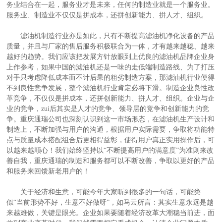
务业结合在一起，服务业才是未来，任何的制造业就是一个服务业。
服务业、制造业不仅仅是拼成本，还拼创新能力、拼人才、组织。
滤油机制造行业亦是如此，只有不断提高滤油机净化设备的产品
质量，并且与厂家的售后服务积极联合为一体，才有越来越稳、越来
越好的趋势。我们应该把发展方针放眼到上优良的滤油机品牌企业身
上作参考，如果中国的滤油机还是一味的走低端制造路线、为了打压
对手只考虑降低成本而不计后果的粗劣制造方案，那滤油机行业便得
不到良性竞争发展，整个滤油机行业肯定必将下滑。制造企业良性改
革竞争，不仅仅是拼成本，还拼创新能力、拼人才、组织。企业与企
业的竞争，zui后其实是人才的竞争、领导层的竞争和创新能力的竞
争。重庆通瑞公司也深刻认识到这一市场形态，在滤油机生产设计和
制造上，不断加强与用户的沟通，根据用户实际需要，争取将功能特
点与质量成本搭配组合后更相得益彰，使得用户真正实用操作后，可
以越来越顺心！我们始终坚持以“不断提高用户的满意度”为准则来改
善自我，重庆通瑞的制造和服务都可以不断改善，争取以更好的产品
和服务来回馈新老用户的！
关于经济和生意，可能今年大家听到很多的一句话，可能类
似“当前形势不好，生意不好做呀”，如马云所言：其实生意永远是越
来越难做，关键是眼光。企业如果要随着经济改革大潮稳当前进，面