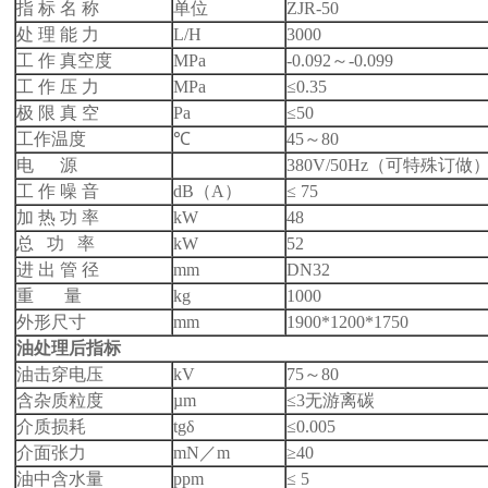
指 标 名 称
单位
ZJR-50
处 理 能 力
L/H
3000
工 作 真空度
MPa
-0.092～-0.099
工 作 压 力
MPa
≤0.35
极 限 真 空
Pa
≤50
工作温度
℃
45～80
电 源
380V/50Hz（可特殊订做
工 作 噪 音
dB（A）
≤ 75
加 热 功 率
kW
48
总 功 率
kW
52
进 出 管 径
mm
DN32
重 量
kg
1000
外形尺寸
mm
1900*1200*1750
油处理后指标
油击穿电压
kV
75～80
含杂质粒度
µm
≤3无游离碳
介质损耗
tgδ
≤0.005
介面张力
mN／m
≥40
油中含水量
ppm
≤ 5