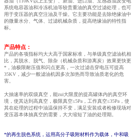
器油（110KV以上主变）、新油、进口油、互感器油及变电
系统电容器油和冷冻机油等较贵重油的真空过滤处理，也可
用于变压器的真空注油及干燥。它主要功能是去除绝缘油中
的微量水分、气体、过滤机械杂质，提高绝缘油的特性指
标。
产品特点：
产品的各项指标均大大高于国家标准，与单级真空滤油机相
比，其脱水、脱气、除杂（机械杂质和游离炭）效果更快更
*，油极限耐压值和闪点更高，一次过滤击穿电压可提高
35KV，减少一般滤油机因多次加热而导致油质老化的危
害。
大抽速率的双级真空，能zui大限度的提高罐体内的真空环
境，使其达到高真空，极限真空≤5Pa，工作真空≤35Pa，使
其在处理的过程中油温保持不变，满足安装或者检修现场对
变压器本体抽真空的需要，大大缩短了油的处理期。
*的再生脱色系统，运用高分子吸附材料作为载体，中和吸