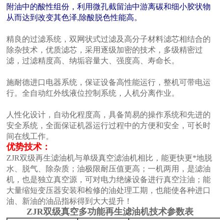
附油中的酸性组份，利用微孔截留油中游离碳和细小胶状物
从而达到改变其色泽,除酸脱色性能高。
精良的过滤系统，双网状式过滤及高分子材料滤芯相结合的
除杂技术，优质滤芯，采用逐级加密的技术，多级精密过
滤，过滤精度高、纳垢容量大、强度高、寿命长。
施耐德进口电器系统，保证设备高性能运行，整机可带电运
行。全自动红外线液位控制系统，人机分离作业。
人性化设计，自动化程度高，具备简易的操作系统和先进的
安全系统，全面保证机器运行过程中的方便和安全，可长时
间在线工作。
优势技术：
ZJR双级再生滤油机与单级真空滤油机相比，能更快更*地脱
水、脱气、除杂质；油极限耐压值更高；一机两用，是滤油
机，也是独立真空源，可对电力绝缘设备进行真空注油；能
大量缩短变压器安装和检修的油处理工期，也能使各种进口
油、新油的油品指标得到大大提升！
ZJR
双级真空多功能再生滤油机
技术参数表