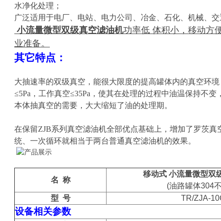
水净化处理；
广泛适用于电厂、电站、电力公司、冶金、石化、机械、交
小流量微型双级真空滤油机
功率低 体积小，移动方
业准备。
其它
特点：
大抽速率的双级真空，能很大限度的提高罐体内的真空环境
≤5Pa，工作真空≤35Pa，使其在处理的过程中油温保持不
本体抽真空的需要，大大缩短了油的处理期。
在保留ZJB系列真空滤油机全部优点基础上，增加了罗茨真
统、一次循环就相当于两台普通真空滤油机的效果。
移动式
小流量微型双
名 称
(油路罐体304
型 号
TR/ZJA-10
设备相关参数