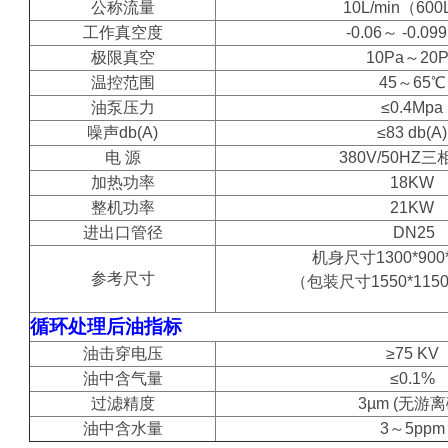
公称流量
10L/min（600
工作真空度
-0.06～ -0.09
极限真空
10Pa～20P
温控范围
45～65℃
油泵压力
≤0.4Mpa
噪声db(A)
≤83 db(A)
电 源
380V/50HZ
加热功率
18KW
整机功率
21KW
进出口管径
DN25
机身尺寸1300*900*
参考尺寸
（包装尺寸1550*1150
循环处理后油指标
油击穿电压
≥75 KV
油中含气量
≤0.1%
过滤精度
3µm (无游离
油中含水量
3～5ppm