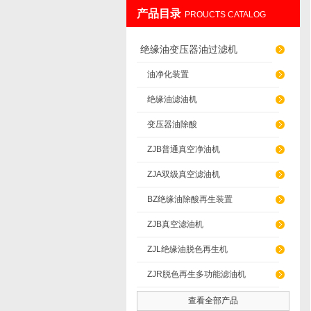
产品目录
PROUCTS CATALOG
重庆通瑞过滤设备制造有限公司
绝缘油变压器油过滤机
油净化装置
绝缘油滤油机
变压器油除酸
ZJB普通真空净油机
ZJA双级真空滤油机
BZ绝缘油除酸再生装置
ZJB真空滤油机
ZJL绝缘油脱色再生机
ZJR脱色再生多功能滤油机
查看全部产品