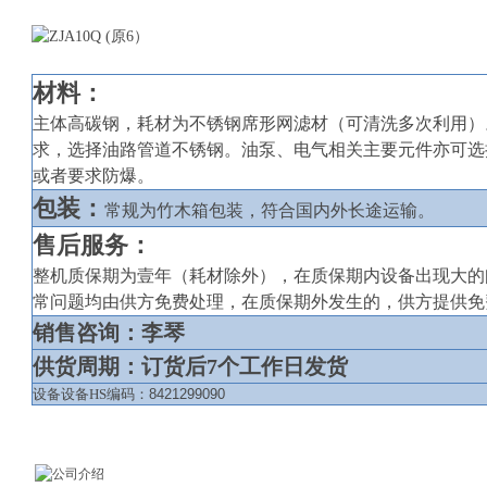
材料：
主体高碳钢，
耗材为
不锈钢席形
网滤材（可清洗多次利用）
求，选择油路管道不锈钢。
油泵、电气相关主要元件亦可选
或者要求防爆。
包装：
常规为竹木箱包装，符合国内外长途运输。
售后服务：
整机质保期为壹年（耗材除外），在质保期内设备出现大的
常问题均由供方免费处理，在质保期外发生的，供方提供免
销售咨询：李琴
供货周期：订货后
7个工作日发货
设备设备
HS
编码：
8421299090