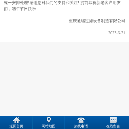
统一安排处理!感谢您对我们的支持和关注! 提前恭祝新老客户朋友
们，端午节日快乐！
重庆通瑞过滤设备制造有限公司
2023-6-21
返回首页
网站地图
热线电话
在线留言