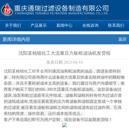
关于我们
产品展示
新闻中心
在线咨询
联系我们
新闻详细内容
返回
沈阳某精细化工大流量压力板框滤油机发货啦
发表日期:
2023-04-14
沈阳某精细化工经常会用到
液压油和机油类的油品，因进杂质特别
多，特向我公司咨询用什么设备能大流量且快速去除掉油中的颗粒物
杂质，并且不要耗材成本太高的设备。我们通过与用户沟通细节，推
荐客户购买了我们的BK-300大流量压力板框滤油机。这款设备
由过
滤床,油泵和粗过滤器等元件组成。滤板和滤框间衬有作为过滤介质
的滤纸或滤布,凭借压紧装置的压力将滤板和滤框固定形成一个单独
的过滤室,被压紧在滤板和滤框之间的滤纸或滤布起过滤作用。它具
有结构简便、操作容易、运行成本低等优点。
客户下单后我们即可为用户定制，现在设备可以如期发货啦！