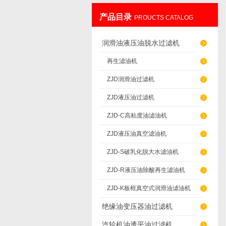
产品目录
PROUCTS CATALOG
重庆通瑞过滤设备制造有限公司
润滑油液压油脱水过滤机
再生滤油机
ZJD润滑油过滤机
ZJD液压油过滤机
ZJD-C高粘度油滤油机
ZJD液压油真空滤油机
ZJD-S破乳化脱大水滤油机
ZJD-R液压油除酸再生滤油机
ZJD-K板框真空式润滑油滤油机
绝缘油变压器油过滤机
汽轮机油透平油过滤机