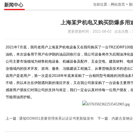
新闻中心
当前位置：
网站首页
>
新
上海某尹机电又购买防爆多用
更新更新时间：2021-08-02 点击次数：
2021
年
7
月底，我司老用户上海某尹机电设备又在我司购买了一台
TRZJDRF100
油机，本次设备用于用户在伊朗的油品回收行业，我公司设备将作为后期油净化
公司主要市场领域为销售机电设备、机械设备及配件、五金交电、建筑材料、电
业领域内的技术开发、咨询、服务、冶炼建设工程施工、从事货物及技术的进出
该用户是老用户，第一次是在
2018
年年底来采购了一台相同型号规格的润滑油多
不错，所以本次在伊朗遇到新的项目开发，又在我公司新采购了一台设备主要用
感谢用户朋友们对我公司的支持与肯定，我们一定会认真对待每一位用户朋友，
节能用油而护航。
上一篇 :
通瑞ISO9001质量管理体系认证证书更新版发布
下一篇 :
内蒙古某钢企