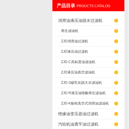
产品目录
PROUCTS CATALOG
重庆通瑞过滤设备制造有限公司
润滑油液压油脱水过滤机
再生滤油机
ZJD润滑油过滤机
ZJD液压油过滤机
ZJD-C高粘度油滤油机
ZJD液压油真空滤油机
ZJD-S破乳化脱大水滤油机
ZJD-R液压油除酸再生滤油机
ZJD-K板框真空式润滑油滤油机
绝缘油变压器油过滤机
汽轮机油透平油过滤机