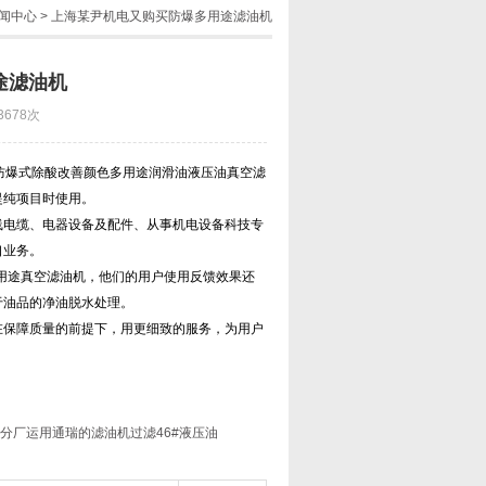
闻中心
> 上海某尹机电又购买防爆多用途滤油机
途滤油机
3678次
防爆式除酸改善颜色多用途润滑油液压油真空滤
提纯项目时使用。
线电缆、电器设备及配件、从事机电设备科技专
口业务
。
用途真空滤油机，他们的用户使用反馈效果还
于油品的净油脱水处理。
在保障质量的前提下，用更细致的服务，为用户
分厂运用通瑞的滤油机过滤46#液压油