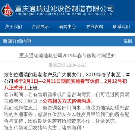
关于我们
产品展示
新闻中心
在线咨询
联系我们
新闻详细内容
返回
重庆通瑞滤油机公司2019年春节假期时间通知
发表日期:
2019-01-25
致各位通瑞的新老客户及广大朋友们，2019年春节将至，本
公司
将于2月1日—2月11日期间实施春节休假
，2月12号初
八正式开
工
上班。
春节期间，若有售后需求或产品咨询需要，仍可通过网页留
言或者公司网页上
公布相关方式咨询沟通
。
我们收到信息后，会协调各部门同事，将尽力陆续处理您咨
询的各项事务，感谢各位朋友在以往岁月里给我们的所有配
合与支持，因假期延迟若有给您带来不便，还请见谅。
祝各种新老朋友猪年大吉，诸事顺利！