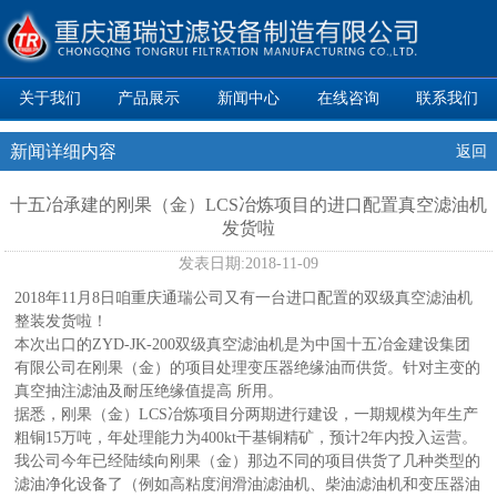
关于我们
产品展示
新闻中心
在线咨询
联系我们
新闻详细内容
返回
十五冶承建的刚果（金）LCS冶炼项目的进口配置真空滤油机
发货啦
发表日期:
2018-11-09
2018
年
11
月
8
日咱重庆通瑞公司又有一台进口配置的双级真空滤油机
整装发货啦！
本次出口的
ZYD-JK-200
双级真空滤油机是为中国十五冶金建设集团
有限公司在刚果（金）的项目处理变压器绝缘油而供货。针对主变的
真空抽注滤油及耐压绝缘值提高
所用。
据悉，刚果（金）
LCS
冶炼项目分两期进行建设，一期规模为年生产
粗铜
15
万吨，年处理能力为
400kt
干基铜精矿，预计
2
年内投入运营。
我公司今年已经陆续向刚果（金）那边不同的项目供货了几种类型的
滤油净化设备了（例如高粘度润滑油滤油机、柴油滤油机和变压器油