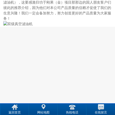
滤油机），这要感激归功于刚果（金）项目那那边的国人朋友客户们
彼此的推荐介绍，因为他们对本公司产品质量的信赖才促使了我们的
生意兴隆！我们一定会备加努力，努力创造更好的产品质量为大家服
务！
返回首页
网站地图
热线电话
在线留言