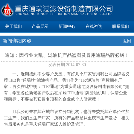
关于我们
产品展示
新闻中心
在线咨询
联系我们
新闻详细内容
返回
通知：因行业太乱、滤油机产品盗图及冒用通瑞品牌必纠！
发表日期:
2014-07-30
一、近期接到不少客户反应，有好几个厂家冒用我公司品牌名义
擅自出售“通瑞牌”滤油机产品。我们作为“TR/通瑞牌”商标拥有厂
家，再次在此申明：“TR/通瑞”为重庆通瑞过滤设备制造有限公司*拥
有，希望各位新老客户以后在采购“TR/通瑞”牌滤油机时，认清企业
和商标，不要被其它冒名顶替的企业或个人所蒙蔽！
且我公司未在其它城市设立分销机构，也并未委托其它单位代加
工生产，我们是生产厂家，所有的产品都是从重庆市生产发货，相关
售后服务也是重庆通瑞厂家派人维护及管理。