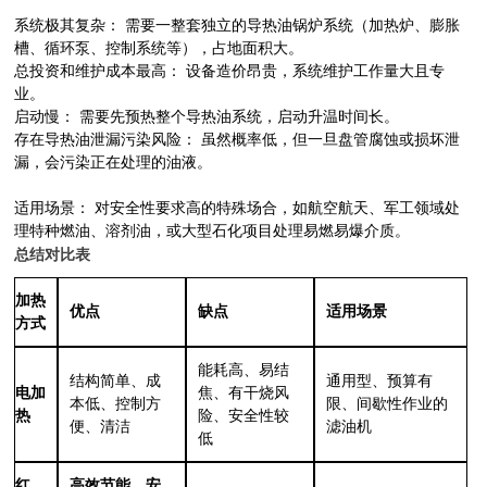
系统极其复杂： 需要一整套独立的导热油锅炉系统（加热炉、膨胀
槽、循环泵、控制系统等），占地面积大。
总投资和维护成本最高： 设备造价昂贵，系统维护工作量大且专
业。
启动慢： 需要先预热整个导热油系统，启动升温时间长。
存在导热油泄漏污染风险： 虽然概率低，但一旦盘管腐蚀或损坏泄
漏，会污染正在处理的油液。
适用场景： 对安全性要求高的特殊场合，如航空航天、军工领域处
理特种燃油、溶剂油，或大型石化项目处理易燃易爆介质。
总结对比表
加热
优点
缺点
适用场景
方式
能耗高、易结
结构简单、成
通用型、预算有
电加
焦、有干烧风
本低、控制方
限、间歇性作业的
热
险、安全性较
便、清洁
滤油机
低
红
高效节能、安