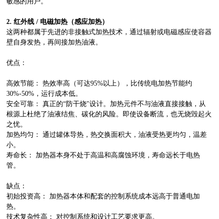
敏感的用户。
2. 红外线 / 电磁加热（感应加热）
这两种都属于先进的非接触式加热技术，通过辐射或电磁感应使容器
壁自身发热，再间接加热油液。
优点：
高效节能： 热效率高（可达95%以上），比传统电加热节能约
30%-50%，运行成本低。
安全可靠： 真正的“防干烧"设计。加热元件不与油液直接接触，从
根源上杜绝了油液结焦、碳化的风险。即使设备断流，也无烧毁起火
之忧。
加热均匀： 通过罐体导热，热交换面积大，油液受热更均匀，温差
小。
寿命长： 加热器本身不处于高温和高腐蚀环境，寿命远长于电热
管。
缺点：
初始投资高：
加热器本体和配套的控制系统成本
远高于普通电加
热。
技术复杂性高： 对控制系统和设计工艺要求更高。