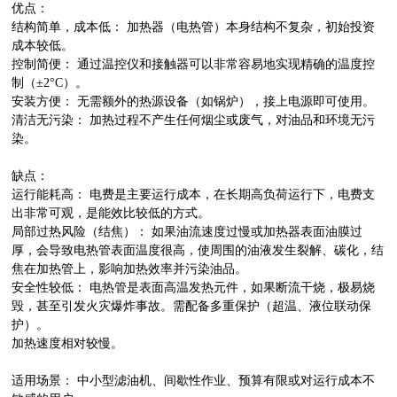
优点：
结构简单，成本低： 加热器（电热管）本身结构不复杂，初始投资
成本较低。
控制简便： 通过温控仪和接触器可以非常容易地实现精确的温度控
制（±2°C）。
安装方便： 无需额外的热源设备（如锅炉），接上电源即可使用。
清洁无污染： 加热过程不产生任何烟尘或废气，对油品和环境无污
染。
缺点：
运行能耗高： 电费是主要运行成本，在长期高负荷运行下，电费支
出非常可观，是能效比较低的方式。
局部过热风险（结焦）： 如果油流速度过慢或加热器表面油膜过
厚，会导致电热管表面温度很高，使周围的油液发生裂解、碳化，结
焦在加热管上，影响加热效率并污染油品。
安全性较低： 电热管是表面高温发热元件，如果断流干烧，极易烧
毁，甚至引发火灾爆炸事故。需配备多重保护（超温、液位联动保
护）。
加热速度相对较慢。
适用场景： 中小型滤油机、间歇性作业、预算有限或对运行成本不