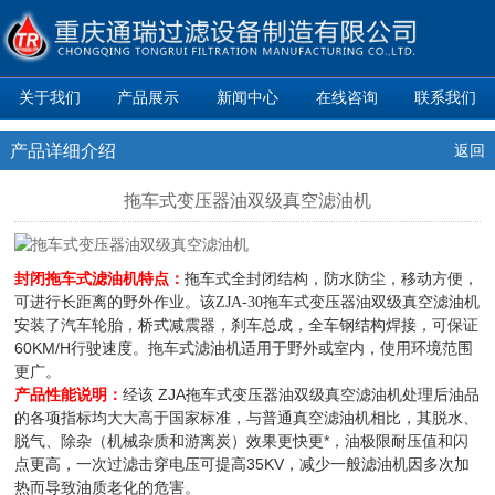
关于我们
产品展示
新闻中心
在线咨询
联系我们
产品详细介绍
返回
拖车式变压器油双级真空滤油机
封闭拖车式滤油机特点：
拖车式全封闭结构，防水防尘，移动方便，
可进行长距离的野外作业。
拖车式
双级
滤油机
该
ZJA-30
变压器油
真空
安装
汽车轮胎，桥式减震器，刹车总成，全车钢结构焊接，可保证
了
60KM/H行驶速度。拖车式滤油机适用于野外或室内，使用环境范围
更广。
产品性能说明：
ZJA拖车式
双级
滤油机
经该
变压器油
真空
处理后油品
的各项指标均大大高于国家标准，与
真空滤油机相比，其脱水、
普通
脱气、除杂（机械杂质和游离炭）效果更快更*，油极限耐压值和闪
点更高，一次过滤击穿电压可提高35KV，减少一般滤油机因多次加
热而导致油质老化的危害。