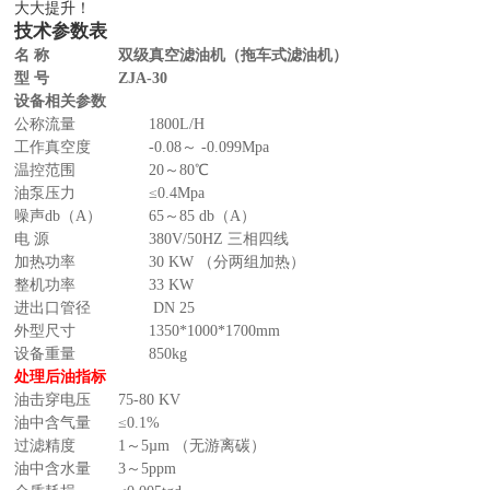
大大提升！
技术参数表
名 称
双级真空滤油机（拖车式滤油机）
型 号
ZJA-30
设备相关参数
公称流量
1800L/H
工作真空度
-0.08～ -0.099Mpa
温控范围
20～80℃
油泵压力
≤0.4Mpa
噪声db（A）
65～85 db（A）
电 源
380V/50HZ 三相四线
加热功率
30 KW （分两组加热）
整机功率
33 KW
进出口管径
DN 25
外型尺寸
1350*1000*1700mm
设备重量
850kg
处理后油指标
油击穿电压
75
-80
KV
油中含气量
≤0.1%
过滤精度
1～5µm （无游离碳）
油中含水量
3～5ppm