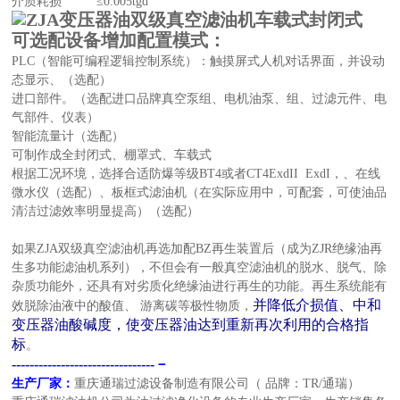
介质耗损
≤0.005tgd
可选配设备增加配置模式：
PLC（智能可编程逻辑控制系统）：触摸屏式人机对话界面，并设动
态显示、（选配）
进口部件。（选配进口品牌真空泵组、电机油泵、组、过滤元件、电
气部件、仪表）
智能流量计（选配）
可制作成全封闭式、棚罩式
、车载式
根据工况环境，选择合适防爆等级BT4
或者
CT4
ExdII
ExdI
，
、在线
微水仪（选配）、板框式
滤油机
（在实际应用中，可配套，可使油品
清洁过滤效率明显提高）（选配）
如果
ZJA双级真空滤油机再
选加配
BZ
再生装置后（成为
ZJR绝缘油再
生多功能滤油机系列
），不但会
有一般真空滤油机的脱水、脱气、除
杂质功能外，还具有对劣质化
绝缘油进行再生的功能。再生系统能有
并降低介损值、中和
效脱除油液中的酸值、 游离碳等极性物质，
变压器油酸碱度，使变压器油达到重新再次利用的合格指
标
。
--------------------------------－
生产厂家：
重庆通瑞过滤设备制造有限公司（ 品牌：TR/通瑞）