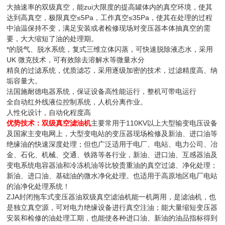
大抽速率的双级真空，能zui大限度的提高罐体内的真空环境，使其
达到高真空，极限真空≤5Pa，工作真空≤35Pa，使其在处理的过程
中油温保持不变，满足安装或者检修现场对变压器本体抽真空的需
要，大大缩短了油的处理期。
*的脱气、脱水系统，复式三维立体闪蒸，可快速脱除液态水，采用
UK 微克技术，可有效除去溶解水等微量水分
精良的过滤系统，优质滤芯，采用逐级加密的技术，过滤精度高、纳
垢容量大。
法国施耐德电器系统，保证设备高性能运行，整机可带电运行
全自动红外线液位控制系统，人机分离作业。
人性化设计，自动化程度高
优势技术：
用于110KV以上大型输变电压设备
双级真空滤油机
主要常
及国家主变电网上，大型变电站的变压器现场检修及新油、进口油等
绝缘油的快速深度处理；
广泛适用于电厂、电站、电力公司、冶
但也
金、石化、机械、交通、铁路等各行业，新油、进口油、互感器油及
变电系统电容器油和冷冻机油等比较贵重油的真空过滤、净化处理；
新油、进口油、基础油的微水净化处理。
也适用于高原地区电厂电站
的油净化处理系统！
ZJA封闭拖车式
双级
滤油机
一机两用，是滤油机，也
变压器油
真空
能
是独立真空源，可对电力绝缘设备进行真空注油；能大量缩短变压器
安装和检修的油处理工期，也能使各种进口油、新油的油品指标得到