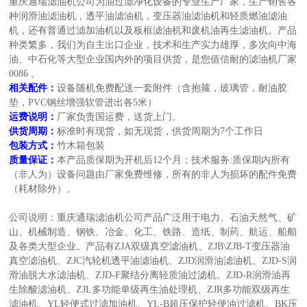
重庆通瑞滤油机公司为油过滤净化设备的专业生产厂家，生产销售各
种润滑油滤油机，透平油滤油机，变压器油滤油机和轻质燃油滤油
机，还有普通过滤加油机以及板框滤油机和废机油再生滤油机。产品
种类繁多，我们为自主出口企业，技术和生产实力雄厚，多次向中海
油、中石化等大型企业国内外的项目供货，是您值信耐的滤油机厂家
0086
。
相关配件：
设备随机免费配送一套附件（含抱箍，玻璃管，耐油胶
垫，PVC钢丝增强软管进出各5米）
运费说明：
厂家负责国运费，送货上门。
供货周期：
标准时有现货，如无现货，供货周期为7个工作日
包装方式：
竹木箱包装
质量保证：
本产品质保期为开机后
12
个月；技术服务:质保期内所有
（非人为）设备问题由厂家免费维修，所有的非人为损坏的配件免费
（耗材除外）。
公司说明：重庆通瑞滤油机公司
产品广泛用于电力、石油天然气、矿
山、机械制造、钢铁、冶金、化工、铁路、造纸、制药、航运、船舶
及各类大型企业。产品有
ZJA双级真空滤油机、ZJB\ZJB-T变压器油
真空滤油机、ZJC汽轮机透平油滤油机、ZJD润滑油滤油机、ZJD-S润
滑油脱大水滤油机
、ZJD-F聚结分离轻质油过滤机、ZJD-R润滑油再
生除酸滤油机、ZJL多功能单级再生油处理机、ZJR多功能双级再生
滤油机、YL轻便式过滤加油机、YL-B超压保护轻便油过滤机、BK压