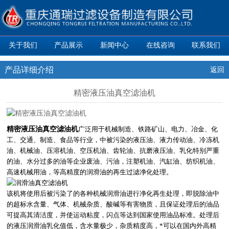
关于我们
产品展示
新闻中心
在线咨询
联系我们
产品详细介绍
返回
精密液压油真空滤油机
精密液压油真空滤油机
广泛用于机械制造、铁路矿山、电力、冶金、化
工、交通、制造、食品等行业，中被污染的液压油、液力传动油、冷冻机
油、机械油、压溶机油、空压机油、齿轮油、抗磨液压油、乳化特别严重
的油、水分过多的油等企业废油、污油，注塑机油、汽缸油、纺织机油、
高速机械用油，等高精度的润滑油的再生过滤净化处理。
该机将使用后被污染了的各种机械润滑油进行净化再生处理，即脱除油中
的超标水含量、气体、机械杂质、酸碱等有害物质，且保证处理后的油品
可提高其清洁度，并使运动粘度，闪点等达到国家使用油品标准。
处理后
的液压润滑油乳化值低，含水量极少，杂质精度高，*可以在国内外高精