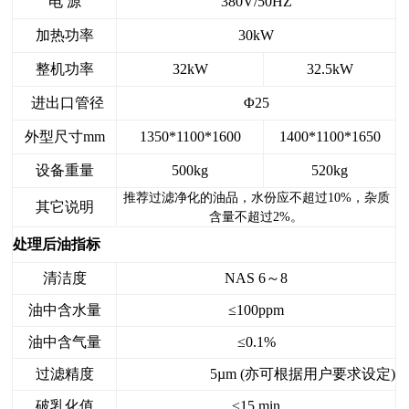
电 源
380V/50HZ
加热功率
30kW
整机功率
32kW
32.5kW
进出口管径
Φ25
外型尺寸mm
1350*1100*1600
1400*1100*1650
设备重量
500kg
520kg
推荐过滤净化的油品，水份应不超过
10%
，杂质
其它说明
含量不超过
2%
。
处理后油指标
清洁度
NAS 6～8
油中含水量
≤100ppm
油中含气量
≤0.1%
过滤精度
5µm (亦可根据用户要求设定)
破乳化值
≤15 min