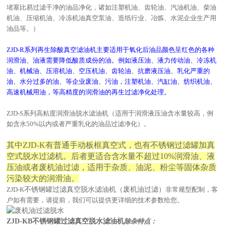
堵塞比易过滤干净的油品净化，诸如注塑机油、齿轮油、汽油机油、柴油
机油、压缩机油、冷冻机油真空泵油、造纸行业、冶炼、水泥企业生产用
油品等。）
ZJD-R系列再生除酸真空滤油机主要适用于氧化后油品颜色呈红色的各种
润滑油、油液需要降低酸质成份的油。例如液压油、液力传动油、冷冻机
油、机械油、压溶机油、空压机油、齿轮油、抗磨液压油、乳化严重的
油、水分过多的油、等企业废油、污油，注塑机油、汽缸油、纺织机油、
高速机械用油，等高精度的润滑油的再生过滤净化处理。
ZJD-S系列高粘度润滑油脱水滤油机（适用于润滑液压油含水量较高，例
如含水50%以内或者严重乳化的油品过滤净化）。
其中ZJD-K有普通手动板框真空式，也有不锈钢过滤罐加真
空式脱水过滤机。后者更适合含水量不超过10%润滑油、液
压油或者废机油过滤，适用于杂质、油泥、粉尘等固体杂质
污染较大的润滑油。
ZJD-K
不锈钢罐过滤真空脱水滤油机（废机油过滤）
非常规型配制，客
户如有需要，请提前，我们可以提供更详细的技术参数给您。
ZJD-KB不锈钢罐过滤真空脱水滤油机
除杂特点：