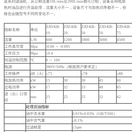
该系列滤油机，从公称流量10L/min至200L/min都可订制，设备采用电加
热对油品进行升温处理，流量大小不一，设备尺寸与加热功率都不一，价
格也会随型号不同而变化不一。
ZJD-KB-
ZJD-KB-
ZJD-KB-
ZJD-KB-
ZJD-KB-
指标名称
单位
10
20
30
50
75
流量
L/H
600
1200
1800
3000
4500
工作真空度
Mpa
-0.06 ～ -0.095
工作压力
Mpa
≤0.4
恒温控制范围
℃
0 ～ 100
电源
380V/50Hz（根据用户要求定）
工作噪声
dB（A）
≤75
≤78
≤80
电加热功率
kW
15
30
30
45
60
总电功率
kW
17
32
33
48
65
进（出）口管
mm
25
25
25
32
42
径
处理后油指标
油中含水量
0.01%-0.03%（GB/T260）
油中含气量
≤0.1%
过滤精度
≤5µm