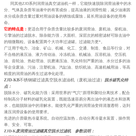
同其他ZJD系列润滑油真空滤油机一样，它能快速脱除润滑油液中的水
分、气体及杂质等油液中的有害成份，提高油液的润滑性能，减少油液因
水分或杂质含量过重对用油设备的锈蚀或腐蚀，延长用油设备的使用寿
命。
它的特点是：
更适合用于杂质含量比较多的废润滑油、废机油、柴机油、
引擎油的过滤脱水。除杂能力强，大面积、深层次的精密滤材可除去油中
的细微颗粒。设备配置两个大功率过滤罐。过滤能力更*。
广泛用于电力、冶金、矿山、机械、化工、交通、制造、食品等行业，对
不合格的液压油、液力传动油、冷冻机油、机械油、压溶机油、空压机
油、齿轮油、热处理油、抗磨液压油、乳化特别严重的油、水分过多的油
等企业废油、污油，注塑机油、汽缸油、纺织机油、高速机械用油，等高
精度的润滑油的再生过滤净化处理。
ZJD-KB
不锈钢罐过滤真空脱水滤油机（废机油过滤）
脱水破乳化特
点：
脱除水分、破乳化能力强：采用世界的“气穴”原理和聚结分离技术，配合
特制高分子材料的破乳化装置，既能迅速容易分离出油中的液态水和游离
水，也能脱除油中的溶解水。能使乳化严重的润滑油变得清澈透明，达到
液压润滑设备的使用要求。
先进的介质吸热冷凝系统。自动控温加热，自动分离冷凝水装置，操作简
单、安全、可靠。
ZJD-K
废润滑油过滤罐真空脱水过滤机 参数说明：