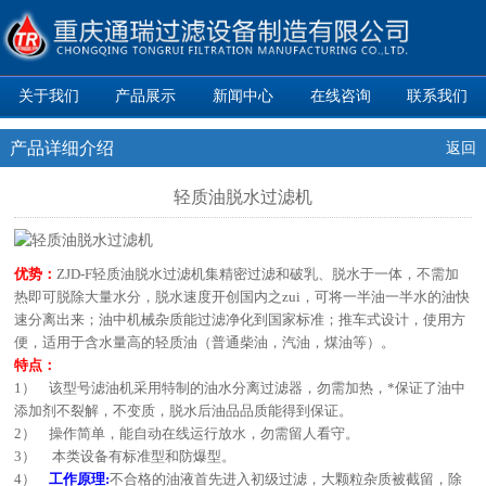
关于我们
产品展示
新闻中心
在线咨询
联系我们
产品详细介绍
返回
轻质油脱水过滤机
优
势：
ZJD-F轻质油脱水过滤机集精密过滤和破乳、脱水于一体，不需加
热即可脱除大量水分，脱水速度开创国内之zui，可将一半油一半水的油快
速分离出来；油中机械杂质能过滤净化到国家标准；推车式设计，使用方
便，适用于含水量高的轻质油（普通柴油，汽油，煤油等）。
特
点：
1） 该型号滤油机采用特制的油水分离过滤器，勿需加热，*保证了油中
添加剂不裂解，不变质，脱水后油品品质能得到保证。
2） 操作简单，能自动在线运行放水，勿需留人看守。
3） 本类设备有标准型和防爆型。
4）
工作原理:
不合格的油液首先进入初级过滤，大颗粒杂质被截留，除