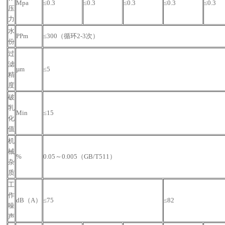
Mpa
≤0.3
≤0.3
≤0.3
≤0.3
≤0.3
压
力
水
PPm
≤300（循环2-3次）
份
过
滤
µm
≤5
精
度
破
乳
Min
≤15
化
值
机
械
%
0.05～0.005（GB/T511）
杂
质
工
作
dB（A）
≤75
≤82
噪
声