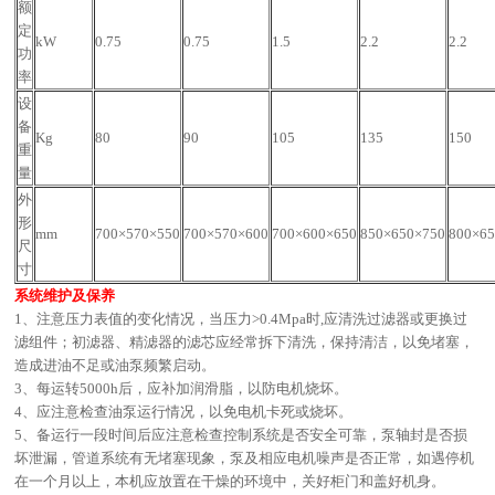
额
定
kW
0.75
0.75
1.5
2.2
2.2
功
率
设
备
Kg
80
90
105
135
150
重
量
外
形
mm
700×570×550
700×570×600
700×600×650
850×650×750
800×6
尺
寸
系统维护及保养
1、注意压力表值的变化情况，当压力>0.4Mpa时,应清洗过滤器或更换过
滤组件；初滤器、精滤器的滤芯应经常拆下清洗，保持清洁，以免堵塞，
造成进油不足或油泵频繁启动。
3、每运转5000h后，应补加润滑脂，以防电机烧坏。
4、应注意检查油泵运行情况，以免电机卡死或烧坏。
5、备运行一段时间后应注意检查控制系统是否安全可靠，泵轴封是否损
坏泄漏，管道系统有无堵塞现象，泵及相应电机噪声是否正常，如遇停机
在一个月以上，本机应放置在干燥的环境中，关好柜门和盖好机身。