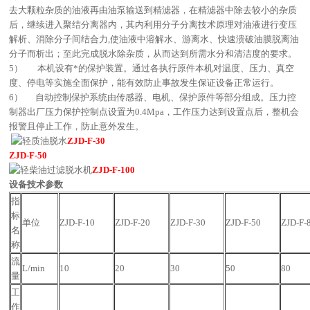
去大颗粒杂质的油液再由油泵输送到精滤器，在精滤器中除去较小的杂质
后，继续进入聚结分离器内，其内利用分子分离技术原理对油液进行变压
解析、消除分子间结合力,使油液中溶解水、游离水、快速溃破油膜脱离油
分子而析出；至此完成脱水除杂质，从而达到所需水分和清洁度的要求。
5） 本机设有*的保护装置。通过各执行原件本机对温度、压力、真空
度、停电等实施全面保护，能有效防止事故发生保证设备正常运行。
6） 自动控制保护系统由传感器、电机、保护原件等部分组成。压力控
制器出厂压力保护控制点设置为0.4Mpa，工作压力达到设置点后，整机会
报警且停止工作，防止意外发生。
ZJD-F-30
ZJD-F-50
ZJD-F-100
设备技术参数
指
标
单位
ZJD-F-10
ZJD-F-20
ZJD-F-30
ZJD-F-50
ZJD-F-
名
称
流
L/min
10
20
30
50
80
量
工
作