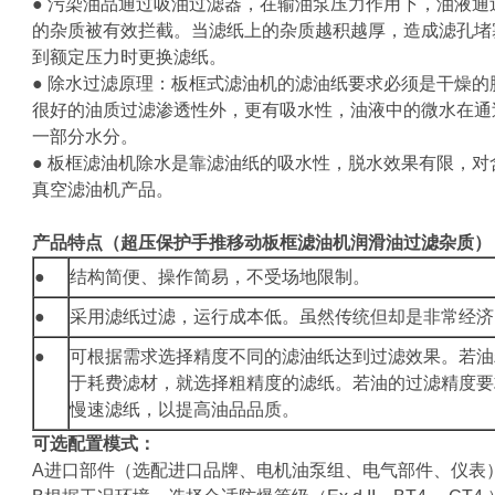
● 污染油品通过吸油过滤器，在输油泵压力作用下，油液
的杂质被有效拦截。当滤纸上的杂质越积越厚，造成滤孔堵
到额定压力时更换滤纸。
● 除水过滤原理：板框式滤油机的滤油纸要求必须是干燥
很好的油质过滤渗透性外，更有吸水性，油液中的微水在通
一部分水分。
● 板框滤油机除水是靠滤油纸的吸水性，脱水效果有限，
真空滤油机产品。
产品特点（
超压保护手推移动板框滤油机润滑油过滤杂质
）
●
结构简便、操作简易，不受场地限制。
●
采用滤纸过滤，运行成本低。虽然传统但却是非常经济
●
可根据需求选择精度不同的滤油纸达到过滤效果。若油
于耗费滤材，就选择粗精度的滤纸。若油的过滤精度要
慢速滤纸，以提高油品品质。
可选配置模式：
A进口部件（选配进口品牌、电机油泵组、电气部件、仪表