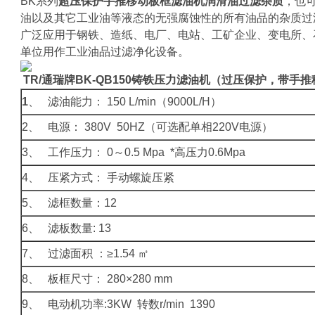
BK系列
超压保护手推移动板框滤油机润滑油过滤杂质
，也
油以及其它工业油等液态的无强腐蚀性的所有油品的杂质过
广泛应用于钢铁、造纸、电厂、电站、工矿企业、变电所、
单位用作工业油品过滤净化设备。
TR/通瑞牌BK-QB150铸铁压力滤油机（过压保护，带手
1
、 滤油能力： 150 L/min（9000L/H）
2、 电源： 380V 50HZ（可选配单相220V电源）
3、 工作压力： 0～0.5 Mpa *高压力0.6Mpa
4、 压紧方式： 手动螺旋压紧
5、 滤框数量：12
6、 滤板数量: 13
7、 过滤面积 ：≥1.54 ㎡
8、 板框尺寸： 280×280 mm
9、 电动机功率:3KW 转数r/min 1390