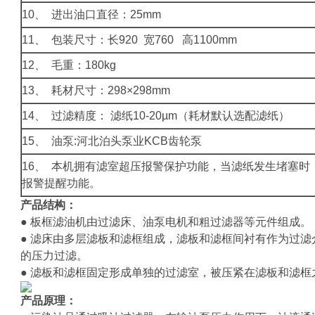
10、 进出油口直径：25mm
11、 包装尺寸：长920 宽760 高1100mm
12、 毛重：180kg
13、 耗材尺寸：298×298mm
14、 过滤精度： 滤纸10-20µm（耗材默认选配滤纸）
15、 油泵:河北泊头泵业KCB齿轮泵
16、 本机拥有滤室超压报警保护功能，当滤纸发生堵塞时
报警提醒功能。
产品结构：
● 板框滤油机由过滤床、油泵电机和粗过滤器等元件组成。
● 滤床由多层滤板和滤框组成，滤板和滤框间衬有作为过
的压力过滤。
● 滤板和滤框固定形成单独的过滤室，被压紧在滤板和滤
产品原理：