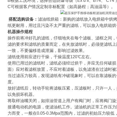
B根据工况环境，选择合适防爆等级（Ex d II、BT4、 CT
C可根据客户情况定制非标配置（如高扬程；高油温等）。
搭配选购设备：
滤油纸烘箱：新购的滤纸放入电烘箱中烘
纸更耐用，用过且污染不太严重的滤纸，可以放入电烘箱烘
机器操作规程
操作前将冲好孔的滤纸，仔细地夹在每个滤板、滤框之间，每
滤的要求和滤纸的质量而定，在夹放滤纸时，必须使滤纸上
一致，不要偏移造成泄漏，影响过滤效果。
滤纸使用前应进行干燥，干燥温度120℃左右。
使用已用过的滤纸时，滤纸必须经过烘干，并应无任何破损
面）应对着滤框放置，不应对着滤板，以免滤渣在过滤时被
当过滤压力较高，发现滤纸有冲破现象时，可以在靠滤板的
度。
放好滤纸后，转动手轮将滤板压紧，压滤板时，只许一人，
以免损坏机器。
将取样油嘴关闭，如排油管道上用户有阀门时，应将阀门旋
接通电动机的电源，使滤油机工作。滤油机的正常工作压力
力而变，一般在0.05-0.3Mpa范围内，过滤的初始压力