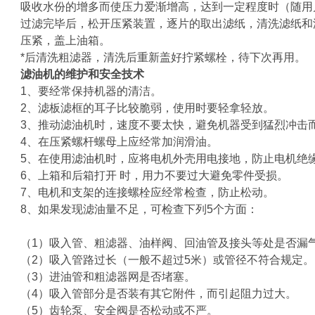
吸收水份的增多而使压力爱渐增高，达到一定程度时（随用
过滤完毕后，松开压紧装置，逐片的取出滤纸，清洗滤纸和
压紧，盖上油箱。
*后清洗粗滤器，清洗后重新盖好拧紧螺栓，待下次再用。
滤油机的维护和安全技术
1、要经常保持机器的清洁。
2、滤板滤框的耳子比较脆弱，使用时要轻拿轻放。
3、推动滤油机时，速度不要太快，避免机器受到猛烈冲击
4、在压紧螺杆螺母上应经常加润滑油。
5、在使用滤油机时，应将电机外壳用电接地，防止电机绝
6、上箱和后箱打开 时，用力不要过大避免零件受损。
7、电机和支架的连接螺栓应经常检查，防止松动。
8、如果发现滤油量不足，可检查下列5个方面：
（1）吸入管、粗滤器、油样阀、回油管及接头等处是否漏
（2）吸入管路过长（一般不超过5米）或管径不符合规定。
（3）进油管和粗滤器网是否堵塞。
（4）吸入管部分是否装有其它附件，而引起阻力过大。
（5）齿轮泵、安全阀是否松动或不严。