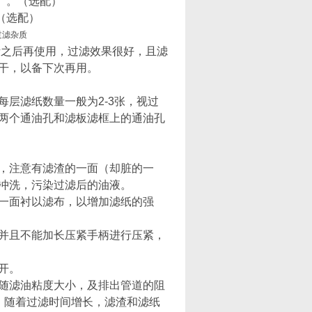
4 ）。（选配）
（选配）
烤之后再使用，过滤效果很好，且滤
干，以备下次再用。
层滤纸数量一般为2-3张，视过
两个通油孔和滤板滤框上的通油孔
，注意有滤渣的一面（却脏的一
冲洗，污染过滤后的油液。
一面衬以滤布，以增加滤纸的强
并且不能加长压紧手柄进行压紧，
开。
随滤油粘度大小，及排出管道的阻
较低，随着过滤时间增长，滤渣和滤纸