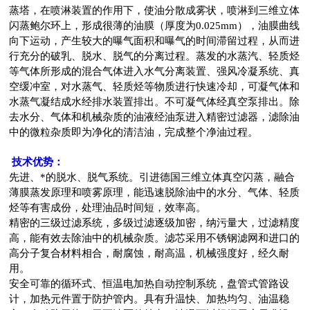
蒸塔，在喷淋装置的作用下，使油分散成雾状，喷淋到三维立体
闪蒸鲍尔环上，形成很薄的油膜（厚度为0.025mm），油膜曲线
向下运动，产生较大的曝气面积和曝气的时间滞留过程，从而进
行充分的破乳、脱水、脱气的分离过程。蒸发的水蒸汽、轻质烃
等气体所形成的混合气体进入水气分离装置、强风冷凝系统、真
空缓冲室，对水蒸气、轻质烃等物质进行快速冷却，可凝气体和
水蒸气凝结成水经排水装置排出。不可凝气体经真空泵排出。除
去水分、气体和机械杂质的油液经油泵进入精密过滤器，滤除油
中的微粒杂质即为净化的清洁油，完成整个净油过程。
技术优势：
先进、*的脱水、脱气系统。引进德国三维立体真空闪蒸，融合
薄膜蒸发原理和喷雾原理，能迅速脱除油中的水分、气体、轻质
烃等有害成份，处理油品时间短，效率高。
精密的三级过滤系统，多级过滤逐级加密，纳污量大，过滤精度
高，能有效去除油中的机械杂质。滤芯采用不锈钢滤网和进口的
高分子复合材料相合，耐腐蚀，耐高温，机械强度好，经久耐
用。
安全可靠的循环式、恒温电加热自动控制系统，盘管式管路设
计，加热元件置于防护管内。具有升温快、加热均匀、油温稳