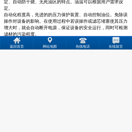
定、自动防干烧、无死油区的特点。油温可以根据用户需求设
定。
自动化程度高，先进的的压力保护装置、自动控制油位。免除误
操作对设备的影响。在使用过程中若误操作或滤芯堵塞使其压力
增大时，就会自动断开电源，保证设备的安全运行，同时可检测
滤材的污染程度。
本机采用自动式红外线液位控制开关，使操作简单，性能安全可
返回首页
网站地图
热线电话
在线留言
靠。达到真正的人机分离的理想工作状态。
在线排水系统，体现了设备运行的连续性，不误工期。
*的强风冷凝系统，使从真空塔雾化出的轻质烃、水蒸气迅速分
别冷却，使可用油液决不浪费。
主要电器采用施耐德电器，质量可靠、性能稳定，可保证设备连
续工作运行*。
在进出油口均设有阀门和取样口，流量可以任意调节。当油液过
滤一段时间后，可以从取样口抽取油液进行检验。
指标名称
单位
ZJD-10
ZJD-20
ZJD-30
ZJD
流量
L/min
10
20
30
50
工作真空
Pa
0.06-----0.095