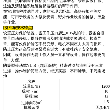
压油、抗磨油等中低粘度油品的过滤净化、杂质多级拦截、
注油及清洁油系统管路起着很好的帮手作用。
在实现精密过滤同时，也能实现远距离、高扬程加油等功
能，可用于设备的大修及安装，野外作业设备的抢修、应急
等作业。
[
滤油车技术特点
]
设置压力保护装置，当工作压力超过0.35兆帕时，设备会报
警且自动停机，提醒作操者及时清洗或更换滤芯、检查异
常。能有效保护滤芯不易变形、电机不因压力太高而损坏，
防止压力超高导致油泵噪音过大，有效杜绝了安全隐患。
因此，设备操作无需工作人员一直看守设备，操作起来更简
单、方便。
防爆型移动式YL-B（超压保护）精密过滤加油机设有三道
过滤、操作维护简易方便、经济实惠、不用滤纸、不污染场
地
名称
流量(L/H)
1200
吸程（m）
10
扬程(m)
12
2
1.5
过滤面积m
机械杂质
无(GB/T