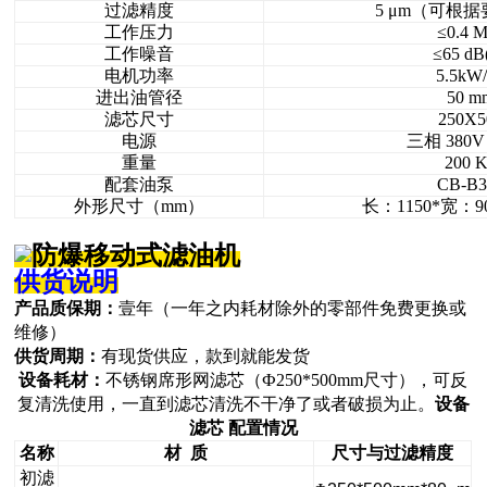
过滤精度
5
μ
m
（可根据
工作压力
≤0.4 
工作噪音
≤65 dB
电机功率
5.5
kW
进出油管径
50 m
滤芯尺寸
250X5
电源
三相 380V
重量
200
K
配套油泵
CB-B3
外形尺寸（mm）
长：1150*宽：9
供货说明
产品质保期：
壹年（一年之内耗材除外的零部件免费更换或
维修）
供货周期：
有现货供应，款到就能发货
设备耗材：
不锈钢席形网滤芯（
Ф
250*500mm尺寸），可反
复清洗使用，一直到滤芯清洗不干净了或者破损为止。
设备
滤芯
配置情况
名称
材
质
尺寸与过滤精度
初滤